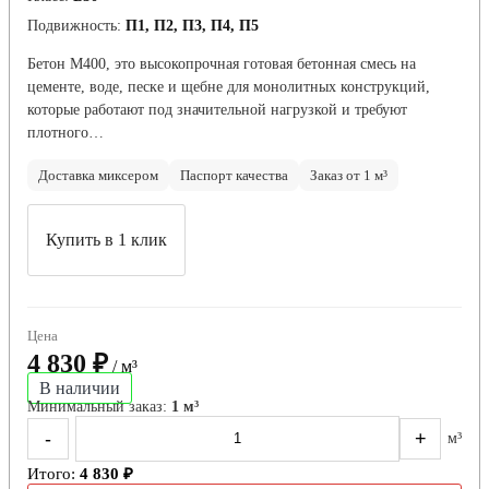
Подвижность:
П1, П2, П3, П4, П5
Бетон М400, это высокопрочная готовая бетонная смесь на
цементе, воде, песке и щебне для монолитных конструкций,
которые работают под значительной нагрузкой и требуют
плотного…
Доставка миксером
Паспорт качества
Заказ от 1 м³
Купить в 1 клик
Цена
4 830 ₽
/ м³
В наличии
Минимальный заказ:
1 м³
-
+
м³
Итого:
4 830 ₽