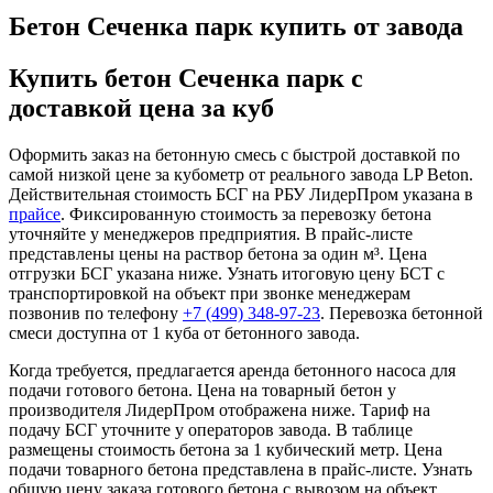
Бетон Сеченка парк купить от завода
Купить бетон Сеченка парк с
доставкой цена за куб
Оформить заказ на бетонную смесь с быстрой доставкой по
самой низкой цене за кубометр от реального завода LP Beton.
Действительная стоимость БСГ на РБУ ЛидерПром указана в
прайсе
. Фиксированную стоимость за перевозку бетона
уточняйте у менеджеров предприятия. В прайс-листе
представлены цены на раствор бетона за один м³. Цена
отгрузки БСГ указана ниже. Узнать итоговую цену БСТ с
транспортировкой на объект при звонке менеджерам
позвонив по телефону
+7 (499)
348-97-23
. Перевозка бетонной
смеси доступна от 1 куба от бетонного завода.
Когда требуется, предлагается аренда бетонного насоса для
подачи готового бетона. Цена на товарный бетон у
производителя ЛидерПром отображена ниже. Тариф на
подачу БСГ уточните у операторов завода. В таблице
размещены стоимость бетона за 1 кубический метр. Цена
подачи товарного бетона представлена в прайс-листе. Узнать
общую цену заказа готового бетона с вывозом на объект