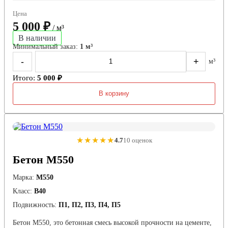
Цена
5 000 ₽
/ м³
В наличии
Минимальный заказ:
1 м³
-
+
м³
Итого:
5 000 ₽
В корзину
★★★★★
4.7
10 оценок
Бетон М550
Марка:
М550
Класс:
В40
Подвижность:
П1, П2, П3, П4, П5
Бетон М550, это бетонная смесь высокой прочности на цементе,