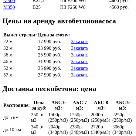
М300
В22,5
П4 F200 W6
4400 руб.
М350
В25
П3 F250 W8
4500 руб.
Цены на аренду автобетононасоса
Вылет стрелы:
Цена за смену:
22 м
17 990 руб.
Заказать
32 м
23 990 руб.
Заказать
36 м
25 990 руб.
Заказать
46 м
31 990 руб.
Заказать
52 м
35 990 руб.
Заказать
57 м
37 990 руб.
Заказать
Доставка пескобетона: цена
Цена
АБС 6
АБС 7
АБС 8
АБС 9
Расстояние:
за куб:
м3:
м3:
м3:
м3:
250 р/
1500р
1750р
2000р
2250р
до 5 км
м3
(250р/м3)
(250р/м3)
(250р/м3)
(250р/м3)
340 р/
2040р
2380р
2720р
3060р
до 10 км
м3
(340р/м3)
(340р/м3)
(340р/м3)
(340р/м3)