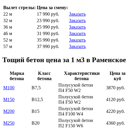
Вылет стрелы:
Цена за смену:
22 м
17 990 руб.
Заказать
32 м
23 990 руб.
Заказать
36 м
25 990 руб.
Заказать
46 м
31 990 руб.
Заказать
52 м
35 990 руб.
Заказать
57 м
37 990 руб.
Заказать
Тощий бетон цена за 1 м3 в Раменское
Марка
Класс
Характеристики
Цена за
бетона
бетона
бетона
куб
Полусухой бетон
М100
В7,5
3870 руб.
П4 F50 W2
Полусухой бетон
М150
В12,5
4120 руб.
П4 F50 W2
Полусухой бетон
М200
В15
4220 руб.
П4 F100 W4
Полусухой бетон
М250
В20
4360 руб.
П2 F150 W6