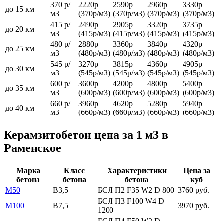
370 р/
2220р
2590р
2960р
3330р
до 15 км
м3
(370р/м3)
(370р/м3)
(370р/м3)
(370р/м3)
415 р/
2490р
2905р
3320р
3735р
до 20 км
м3
(415р/м3)
(415р/м3)
(415р/м3)
(415р/м3)
480 р/
2880р
3360р
3840р
4320р
до 25 км
м3
(480р/м3)
(480р/м3)
(480р/м3)
(480р/м3)
545 р/
3270р
3815р
4360р
4905р
до 30 км
м3
(545р/м3)
(545р/м3)
(545р/м3)
(545р/м3)
600 р/
3600р
4200р
4800р
5400р
до 35 км
м3
(600р/м3)
(600р/м3)
(600р/м3)
(600р/м3)
660 р/
3960р
4620р
5280р
5940р
до 40 км
м3
(660р/м3)
(660р/м3)
(660р/м3)
(660р/м3)
Керамзитобетон цена за 1 м3 в
Раменское
Марка
Класс
Характеристики
Цена за
бетона
бетона
бетона
куб
М50
В3,5
БСЛ П2 F35 W2 D 800
3760 руб.
БСЛ П3 F100 W4 D
М100
В7,5
3970 руб.
1200
БСЛ П4 F50 W2 D