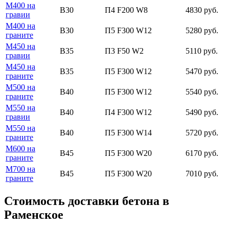
М400 на
В30
П4 F200 W8
4830 руб.
гравии
М400 на
В30
П5 F300 W12
5280 руб.
граните
М450 на
В35
П3 F50 W2
5110 руб.
гравии
М450 на
В35
П5 F300 W12
5470 руб.
граните
М500 на
В40
П5 F300 W12
5540 руб.
граните
М550 на
В40
П4 F300 W12
5490 руб.
гравии
М550 на
В40
П5 F300 W14
5720 руб.
граните
М600 на
В45
П5 F300 W20
6170 руб.
граните
М700 на
В45
П5 F300 W20
7010 руб.
граните
Стоимость доставки бетона в
Раменское