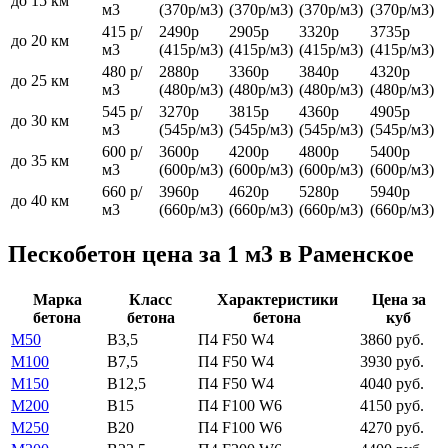
до 15 км
м3
(370р/м3)
(370р/м3)
(370р/м3)
(370р/м3)
415 р/
2490р
2905р
3320р
3735р
до 20 км
м3
(415р/м3)
(415р/м3)
(415р/м3)
(415р/м3)
480 р/
2880р
3360р
3840р
4320р
до 25 км
м3
(480р/м3)
(480р/м3)
(480р/м3)
(480р/м3)
545 р/
3270р
3815р
4360р
4905р
до 30 км
м3
(545р/м3)
(545р/м3)
(545р/м3)
(545р/м3)
600 р/
3600р
4200р
4800р
5400р
до 35 км
м3
(600р/м3)
(600р/м3)
(600р/м3)
(600р/м3)
660 р/
3960р
4620р
5280р
5940р
до 40 км
м3
(660р/м3)
(660р/м3)
(660р/м3)
(660р/м3)
Пескобетон цена за 1 м3 в Раменское
Марка
Класс
Характеристики
Цена за
бетона
бетона
бетона
куб
М50
В3,5
П4 F50 W4
3860 руб.
М100
В7,5
П4 F50 W4
3930 руб.
М150
В12,5
П4 F50 W4
4040 руб.
М200
В15
П4 F100 W6
4150 руб.
М250
В20
П4 F100 W6
4270 руб.