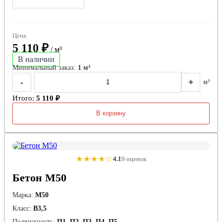
Цена
5 110 ₽
/ м³
В наличии
Минимальный заказ:
1 м³
-
+
м³
Итого:
5 110 ₽
В корзину
★★★★☆
4.1
9 оценок
Бетон М50
Марка:
М50
Класс:
В3,5
Подвижность:
П1, П2, П3, П4, П5