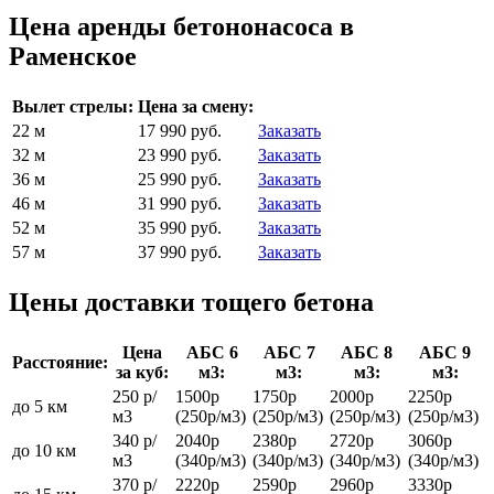
Цена аренды бетононасоса в
Раменское
Вылет стрелы:
Цена за смену:
22 м
17 990 руб.
Заказать
32 м
23 990 руб.
Заказать
36 м
25 990 руб.
Заказать
46 м
31 990 руб.
Заказать
52 м
35 990 руб.
Заказать
57 м
37 990 руб.
Заказать
Цены доставки тощего бетона
Цена
АБС 6
АБС 7
АБС 8
АБС 9
Расстояние:
за куб:
м3:
м3:
м3:
м3:
250 р/
1500р
1750р
2000р
2250р
до 5 км
м3
(250р/м3)
(250р/м3)
(250р/м3)
(250р/м3)
340 р/
2040р
2380р
2720р
3060р
до 10 км
м3
(340р/м3)
(340р/м3)
(340р/м3)
(340р/м3)
370 р/
2220р
2590р
2960р
3330р