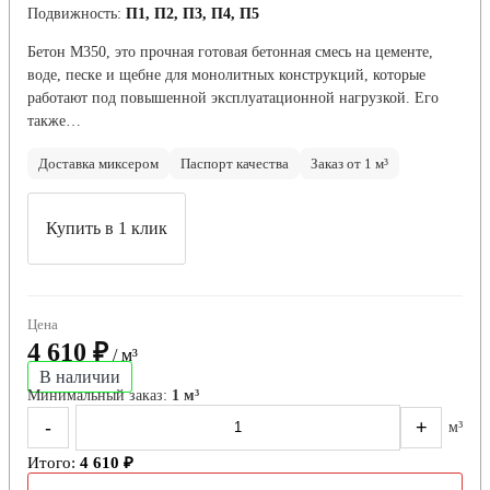
Подвижность:
П1, П2, П3, П4, П5
Бетон М350, это прочная готовая бетонная смесь на цементе,
воде, песке и щебне для монолитных конструкций, которые
работают под повышенной эксплуатационной нагрузкой. Его
также…
Доставка миксером
Паспорт качества
Заказ от 1 м³
Купить в 1 клик
Цена
4 610 ₽
/ м³
В наличии
Минимальный заказ:
1 м³
-
+
м³
Итого:
4 610 ₽