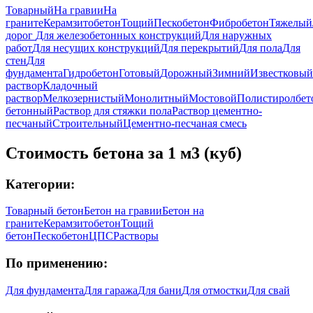
Товарный
На гравии
На
граните
Керамзитобетон
Тощий
Пескобетон
Фибробетон
Тяжелый
дорог
Для железобетонных конструкций
Для наружных
работ
Для несущих конструкций
Для перекрытий
Для пола
Для
стен
Для
фундамента
Гидробетон
Готовый
Дорожный
Зимний
Известковый
раствор
Кладочный
раствор
Мелкозернистый
Монолитный
Мостовой
Полистиролбет
бетонный
Раствор для стяжки пола
Раствор цементно-
песчаный
Строительный
Цементно-песчаная смесь
Стоимость бетона за 1 м3 (куб)
Категории:
Товарный бетон
Бетон на гравии
Бетон на
граните
Керамзитобетон
Тощий
бетон
Пескобетон
ЦПС
Растворы
По применению:
Для фундамента
Для гаража
Для бани
Для отмостки
Для свай