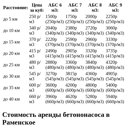
Цена
АБС 6
АБС 7
АБС 8
АБС 9
Расстояние:
за куб:
м3:
м3:
м3:
м3:
250 р/
1500р
1750р
2000р
2250р
до 5 км
м3
(250р/м3)
(250р/м3)
(250р/м3)
(250р/м3)
340 р/
2040р
2380р
2720р
3060р
до 10 км
м3
(340р/м3)
(340р/м3)
(340р/м3)
(340р/м3)
370 р/
2220р
2590р
2960р
3330р
до 15 км
м3
(370р/м3)
(370р/м3)
(370р/м3)
(370р/м3)
415 р/
2490р
2905р
3320р
3735р
до 20 км
м3
(415р/м3)
(415р/м3)
(415р/м3)
(415р/м3)
480 р/
2880р
3360р
3840р
4320р
до 25 км
м3
(480р/м3)
(480р/м3)
(480р/м3)
(480р/м3)
545 р/
3270р
3815р
4360р
4905р
до 30 км
м3
(545р/м3)
(545р/м3)
(545р/м3)
(545р/м3)
600 р/
3600р
4200р
4800р
5400р
до 35 км
м3
(600р/м3)
(600р/м3)
(600р/м3)
(600р/м3)
660 р/
3960р
4620р
5280р
5940р
до 40 км
м3
(660р/м3)
(660р/м3)
(660р/м3)
(660р/м3)
Стоимость аренды бетононасоса в
Раменское