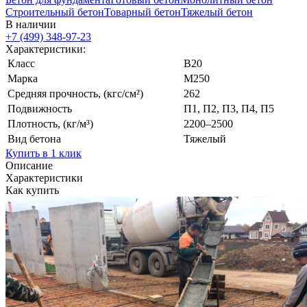
Строительный бетон
Товарный бетон
Тяжелый бетон
В наличии
+7 (499)
348-97-23
Характеристики:
Класс
В20
Марка
М250
Средняя прочность, (кгс/см²)
262
Подвижность
П1, П2, П3, П4, П5
Плотность, (кг/м³)
2200–2500
Вид бетона
Тяжелый
Купить в 1 клик
Описание
Характеристики
Как купить