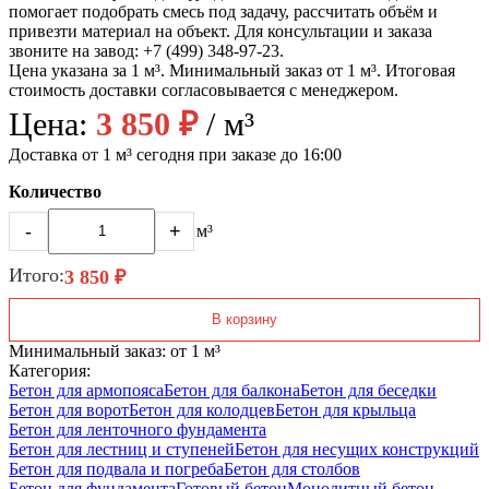
помогает подобрать смесь под задачу, рассчитать объём и
привезти материал на объект. Для консультации и заказа
звоните на завод: +7 (499) 348-97-23.
Цена указана за 1 м³. Минимальный заказ от 1 м³. Итоговая
стоимость доставки согласовывается с менеджером.
Цена:
3 850 ₽
/ м³
Доставка от 1 м³ сегодня при заказе до 16:00
Количество
-
+
м³
Итого:
3 850 ₽
В корзину
Минимальный заказ: от 1 м³
Категория:
Бетон для армопояса
Бетон для балкона
Бетон для беседки
Бетон для ворот
Бетон для колодцев
Бетон для крыльца
Бетон для ленточного фундамента
Бетон для лестниц и ступеней
Бетон для несущих конструкций
Бетон для подвала и погреба
Бетон для столбов
Бетон для фундамента
Готовый бетон
Монолитный бетон