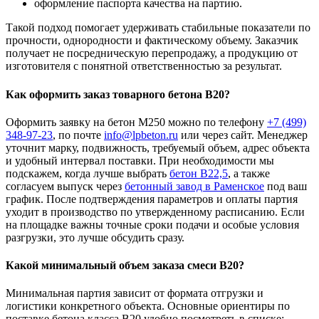
оформление паспорта качества на партию.
Такой подход помогает удерживать стабильные показатели по
прочности, однородности и фактическому объему. Заказчик
получает не посредническую перепродажу, а продукцию от
изготовителя с понятной ответственностью за результат.
Как оформить заказ товарного бетона B20?
Оформить заявку на бетон М250 можно по телефону
+7 (499)
348-97-23
, по почте
info@lpbeton.ru
или через сайт. Менеджер
уточнит марку, подвижность, требуемый объем, адрес объекта
и удобный интервал поставки. При необходимости мы
подскажем, когда лучше выбрать
бетон В22,5
, а также
согласуем выпуск через
бетонный завод в Раменское
под ваш
график. После подтверждения параметров и оплаты партия
уходит в производство по утвержденному расписанию. Если
на площадке важны точные сроки подачи и особые условия
разгрузки, это лучше обсудить сразу.
Какой минимальный объем заказа смеси B20?
Минимальная партия зависит от формата отгрузки и
логистики конкретного объекта. Основные ориентиры по
поставке бетона класса B20 удобно посмотреть в списке: