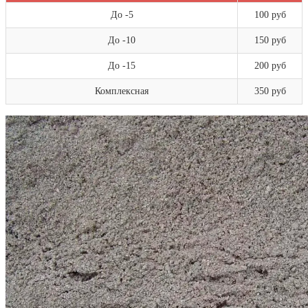
До -5
100 руб
До -10
150 руб
До -15
200 руб
Комплексная
350 руб