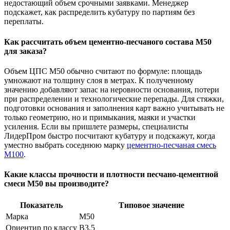
недостающий объем срочными заявками. Менеджер
подскажет, как распределить кубатуру по партиям без
переплаты.
Как рассчитать объем цементно-песчаного состава М50
для заказа?
Объем ЦПС М50 обычно считают по формуле: площадь
умножают на толщину слоя в метрах. К полученному
значению добавляют запас на неровности основания, потери
при распределении и технологические перепады. Для стяжки,
подготовки основания и заполнения карт важно учитывать не
только геометрию, но и примыкания, маяки и участки
усиления. Если вы пришлете размеры, специалисты
ЛидерПром быстро посчитают кубатуру и подскажут, когда
уместно выбрать соседнюю марку
цементно-песчаная смесь
М100
.
Какие классы прочности и плотности песчано-цементной
смеси М50 вы производите?
Показатель
Типовое значение
Марка
М50
Ориентир по классу
В3,5