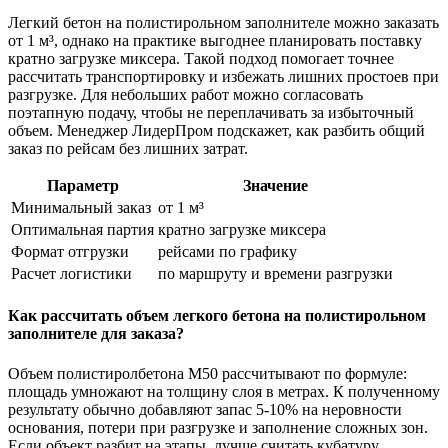
Легкий бетон на полистирольном заполнителе можно заказать
от 1 м³, однако на практике выгоднее планировать поставку
кратно загрузке миксера. Такой подход помогает точнее
рассчитать транспортировку и избежать лишних простоев при
разгрузке. Для небольших работ можно согласовать
поэтапную подачу, чтобы не переплачивать за избыточный
объем. Менеджер ЛидерПром подскажет, как разбить общий
заказ по рейсам без лишних затрат.
Параметр
Значение
Минимальный заказ
от 1 м³
Оптимальная партия
кратно загрузке миксера
Формат отгрузки
рейсами по графику
Расчет логистики
по маршруту и времени разгрузки
Как рассчитать объем легкого бетона на полистирольном
заполнителе для заказа?
Объем полистиролбетона М50 рассчитывают по формуле:
площадь умножают на толщину слоя в метрах. К полученному
результату обычно добавляют запас 5-10% на неровности
основания, потери при разгрузке и заполнение сложных зон.
Если объект разбит на этапы, лучше считать кубатуру