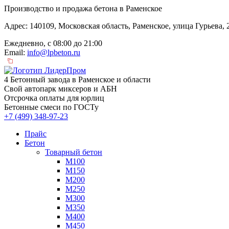
Производство и продажа бетона в Раменское
Адрес: 140109, Московская область, Раменское, улица Гурьева,
Ежедневно, с 08:00 до 21:00
Email:
info@lpbeton.ru
4 Бетонный завода в Раменское и области
Свой автопарк миксеров и АБН
Отсрочка оплаты для юрлиц
Бетонные смеси по ГОСТу
+7 (499)
348-97-23
Прайс
Бетон
Товарный бетон
М100
М150
М200
М250
М300
М350
М400
М450