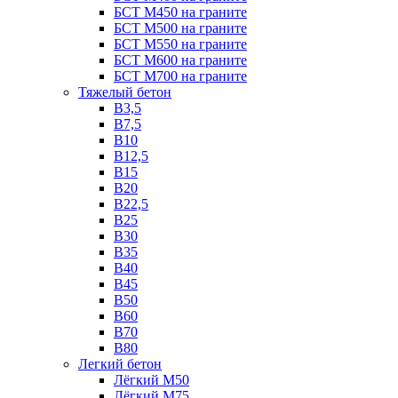
БСТ М450 на граните
БСТ М500 на граните
БСТ М550 на граните
БСТ М600 на граните
БСТ М700 на граните
Тяжелый бетон
В3,5
B7,5
В10
В12,5
B15
B20
В22,5
В25
B30
В35
B40
В45
B50
B60
B70
B80
Легкий бетон
Лёгкий М50
Лёгкий М75