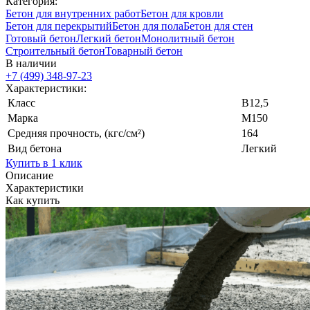
Категория:
Бетон для внутренних работ
Бетон для кровли
Бетон для перекрытий
Бетон для пола
Бетон для стен
Готовый бетон
Легкий бетон
Монолитный бетон
Строительный бетон
Товарный бетон
В наличии
+7 (499)
348-97-23
Характеристики:
Класс
В12,5
Марка
М150
Средняя прочность, (кгс/см²)
164
Вид бетона
Легкий
Купить в 1 клик
Описание
Характеристики
Как купить