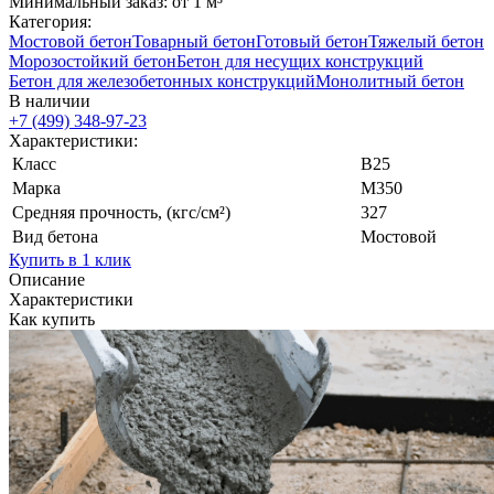
Минимальный заказ: от 1 м³
Категория:
Мостовой бетон
Товарный бетон
Готовый бетон
Тяжелый бетон
Морозостойкий бетон
Бетон для несущих конструкций
Бетон для железобетонных конструкций
Монолитный бетон
В наличии
+7 (499)
348-97-23
Характеристики:
Класс
В25
Марка
М350
Средняя прочность, (кгс/см²)
327
Вид бетона
Мостовой
Купить в 1 клик
Описание
Характеристики
Как купить