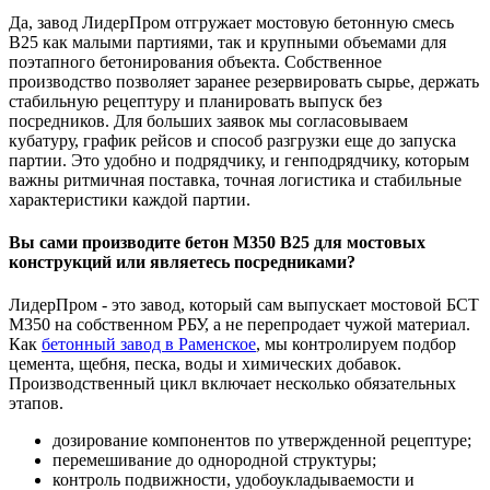
Да, завод ЛидерПром отгружает мостовую бетонную смесь
В25 как малыми партиями, так и крупными объемами для
поэтапного бетонирования объекта. Собственное
производство позволяет заранее резервировать сырье, держать
стабильную рецептуру и планировать выпуск без
посредников. Для больших заявок мы согласовываем
кубатуру, график рейсов и способ разгрузки еще до запуска
партии. Это удобно и подрядчику, и генподрядчику, которым
важны ритмичная поставка, точная логистика и стабильные
характеристики каждой партии.
Вы сами производите бетон М350 В25 для мостовых
конструкций или являетесь посредниками?
ЛидерПром - это завод, который сам выпускает мостовой БСТ
М350 на собственном РБУ, а не перепродает чужой материал.
Как
бетонный завод в Раменское
, мы контролируем подбор
цемента, щебня, песка, воды и химических добавок.
Производственный цикл включает несколько обязательных
этапов.
дозирование компонентов по утвержденной рецептуре;
перемешивание до однородной структуры;
контроль подвижности, удобоукладываемости и