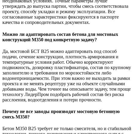
неодинаковых условиях. Точные параметры лучше
утверждать до выпуска партии, чтобы смесь соответствовала
проекту, способу укладки и режиму эксплуатации. Все
согласованные характеристики фиксируются в паспорте
качества и сопроводительных документах.
Можно ли адаптировать состав бетона для мостовых
конструкций М350 под конкретную задачу?
Да, мостовой БСТ В25 можно адаптировать под способ
подачи, сечение конструкции, плотность армирования и
температурные условия работ. Обычно корректируют
подвижность, дозировку пластификатора, состав по крупному
заполнителю и требования по морозостойкости либо
водонепроницаемости. При этом важно не выходить за рамки
проекта и не менять рецептуру уже на объекте случайными
добавками воды. Чем точнее вы описываете задачу, тем проще
технологу ЛидерПром подобрать рабочий состав без риска
расслоения, водоотделения и потери прочности.
Почему не все заводы производят мостовую бетонную
смесь М350?
Бетон М350 В25 требует не только смесителя, но и стабильной
технологии, точного дозирования и качественного сырья с